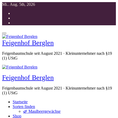
Zum
Mi.. Aug. 5th, 2026
Inhalt
springen
Feigenhof Berglen
Feigenbaumschule seit August 2021 · Kleinunternehmer nach §19
(1) UStG
Feigenhof Berglen
Feigenbaumschule seit August 2021 · Kleinunternehmer nach §19
(1) UStG
Startseite
Sorten finden
🌿 Maulbeergewächse
Shop