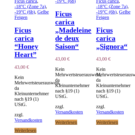
Ficus carica
,
-19°C (6b)
Ficus carica
,
-18°C (Zone 7a)
,
-18°C (Zone 7a)
,
-19°C (6b)
,
Gelbe
-19°C (6b)
,
Gelbe
Ficus
Feigen
Feigen
carica
Ficus
„Madeleine
Ficus
carica
de deux
carica
“Honey
Saison“
„Signora“
Heart”
43,00
€
43,00
€
43,00
€
Kein
Kein
Mehrwertsteuerausweis,
Mehrwertsteuerausw
Kein
da
da
Mehrwertsteuerausweis,
Kleinunternehmer
Kleinunternehmer
da
nach §19 (1)
nach §19 (1)
Kleinunternehmer
UStG.
UStG.
nach §19 (1)
UStG.
zzgl.
zzgl.
Versandkosten
Versandkosten
zzgl.
Versandkosten
Weiterlesen
Weiterlesen
Weiterlesen