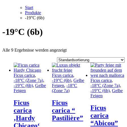
Start
Produkte
-19°C (6b)
-19°C (6b)
Alle 9 Ergebnisse werden angezeigt
Ficus carica
,
Ficus carica
,
-18°C (Zone 7a)
,
-19°C (6b)
,
Gelbe
Ficus carica
,
-19°C (6b)
,
Gelbe
Feigen
,
-18°C
-18°C (Zone 7a)
,
Feigen
(Zone 7a)
-19°C (6b)
,
Gelbe
Feigen
Ficus
Ficus
Ficus
carica
carica “
carica
‚Hardy
Pastilière”
“Abicou”
Chicago‘