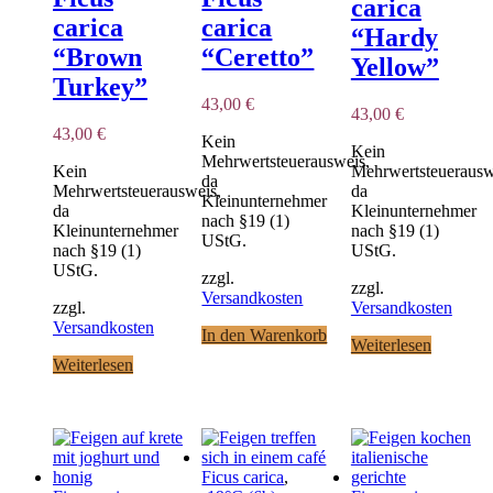
carica
carica
carica
“Hardy
“Brown
“Ceretto”
Yellow”
Turkey”
43,00
€
43,00
€
43,00
€
Kein
Kein
Mehrwertsteuerausweis,
Kein
Mehrwertsteuerausw
da
Mehrwertsteuerausweis,
da
Kleinunternehmer
da
Kleinunternehmer
nach §19 (1)
Kleinunternehmer
nach §19 (1)
UStG.
nach §19 (1)
UStG.
UStG.
zzgl.
zzgl.
Versandkosten
zzgl.
Versandkosten
Versandkosten
In den Warenkorb
Weiterlesen
Weiterlesen
Ficus carica
,