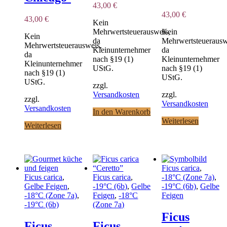
43,00
€
43,00
€
43,00
€
Kein
Mehrwertsteuerausweis,
Kein
Kein
da
Mehrwertsteuerausw
Mehrwertsteuerausweis,
Kleinunternehmer
da
da
nach §19 (1)
Kleinunternehmer
Kleinunternehmer
UStG.
nach §19 (1)
nach §19 (1)
UStG.
UStG.
zzgl.
Versandkosten
zzgl.
zzgl.
Versandkosten
Versandkosten
In den Warenkorb
Weiterlesen
Weiterlesen
Ficus carica
,
Ficus carica
,
Ficus carica
,
-18°C (Zone 7a)
,
Gelbe Feigen
,
-19°C (6b)
,
Gelbe
-19°C (6b)
,
Gelbe
-18°C (Zone 7a)
,
Feigen
,
-18°C
Feigen
-19°C (6b)
(Zone 7a)
Ficus
Ficus
Ficus