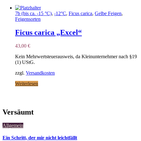
7b (bis ca. -15 °C)
,
-12°C
,
Ficus carica
,
Gelbe Feigen
,
Feigensorten
Ficus carica „Excel“
43,00
€
Kein Mehrwertsteuerausweis, da Kleinunternehmer nach §19
(1) UStG.
zzgl.
Versandkosten
Weiterlesen
Versäumt
Allgemein
Ein Schritt, der mir nicht leichtfällt