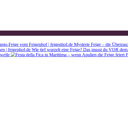
Mysterie Feige – die Überras
Wie tief wurzelt eine Feige? Das musst du VOR dem 
ewelle
F