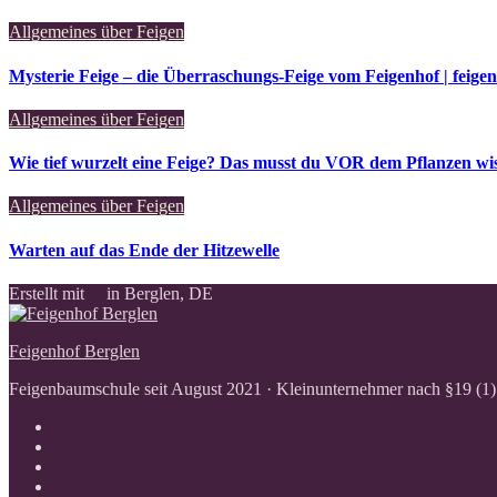
Allgemeines über Feigen
Mysterie Feige – die Überraschungs-Feige vom Feigenhof | feige
Allgemeines über Feigen
Wie tief wurzelt eine Feige? Das musst du VOR dem Pflanzen wis
Allgemeines über Feigen
Warten auf das Ende der Hitzewelle
Erstellt mit
in Berglen, DE
Feigenhof Berglen
Feigenbaumschule seit August 2021 · Kleinunternehmer nach §19 (1