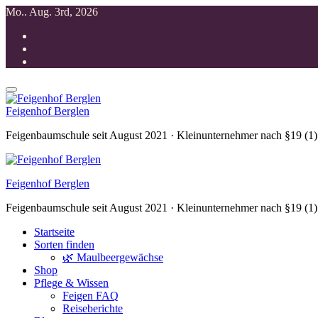
Zum
Mo.. Aug. 3rd, 2026
Inhalt
springen
Feigenhof Berglen
Feigenbaumschule seit August 2021 · Kleinunternehmer nach §19 (1
Feigenhof Berglen
Feigenbaumschule seit August 2021 · Kleinunternehmer nach §19 (1
Startseite
Sorten finden
🌿 Maulbeergewächse
Shop
Pflege & Wissen
Feigen FAQ
Reiseberichte