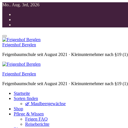
Zum
Mo.. Aug. 3rd, 2026
Inhalt
springen
Feigenhof Berglen
Feigenbaumschule seit August 2021 · Kleinunternehmer nach §19 (1
Feigenhof Berglen
Feigenbaumschule seit August 2021 · Kleinunternehmer nach §19 (1
Startseite
Sorten finden
🌿 Maulbeergewächse
Shop
Pflege & Wissen
Feigen FAQ
Reiseberichte