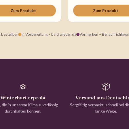
Zum Produkt
Zum Produkt
t bestellbar
In Vorbereitung – bald wieder da
Vormerken – Benachrichtigun
❄️
📦
Winterhart erprobt
Versand aus Deutschl
, die in unserem Klima zuverlässig
Sorgfältig verpackt, schnell bei di
durchhalten können.
lange Wege.