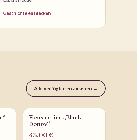
Geschichte entdecken →
Alle verfügbaren ansehen →
re“
Ficus carica „Black
LIEFERBAR
Donov“
43,00 €