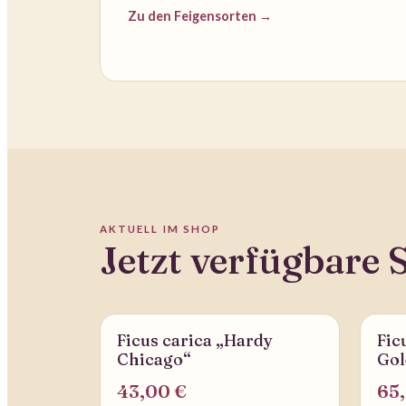
Zu den Feigensorten →
AKTUELL IM SHOP
Jetzt verfügbare 
Ficus carica „Hardy
Fic
LIEFERBAR
LIEF
Chicago“
Gol
43,00 €
65