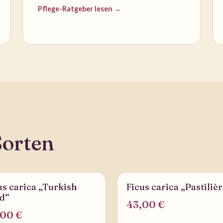
Pflege-Ratgeber lesen →
Sorten
us carica „Turkish
Ficus carica „Pastiliè
ERBAR
LIEFERBAR
d“
43,00 €
,00 €