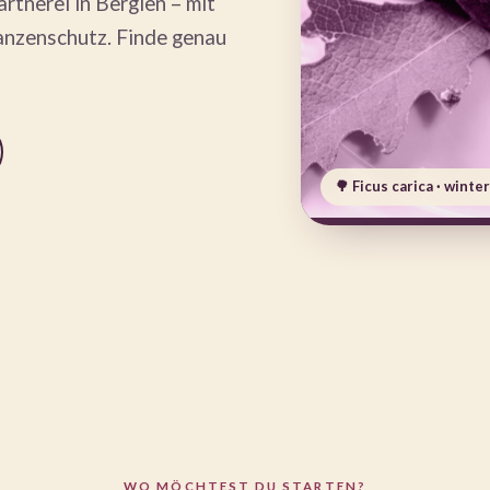
tnerei in Berglen – mit
anzenschutz. Finde genau
🌳 Ficus carica · winte
WO MÖCHTEST DU STARTEN?