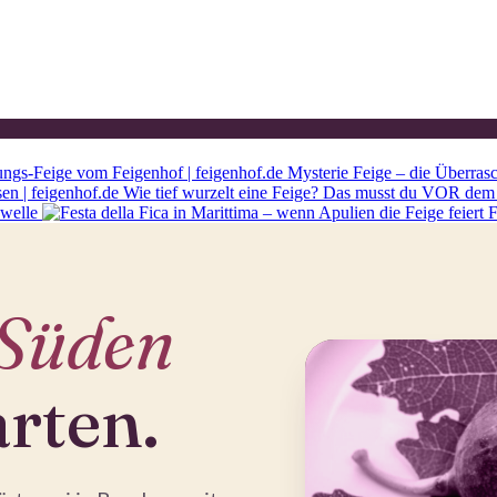
Mysterie Feige – die Überras
Wie tief wurzelt eine Feige? Das musst du VOR dem 
ewelle
F
Süden
arten.