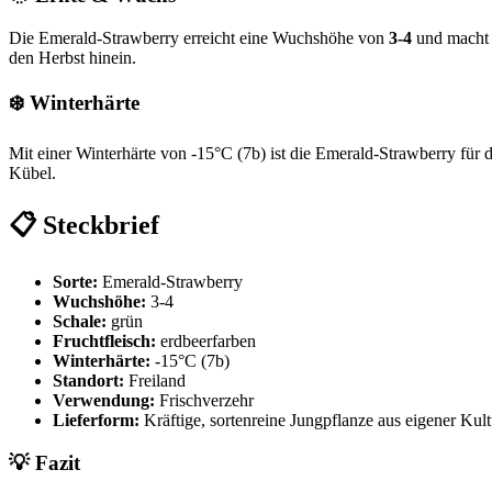
Die Emerald-Strawberry erreicht eine Wuchshöhe von
3-4
und macht s
den Herbst hinein.
❄️ Winterhärte
Mit einer Winterhärte von -15°C (7b) ist die Emerald-Strawberry für
Kübel.
📋 Steckbrief
Sorte:
Emerald-Strawberry
Wuchshöhe:
3-4
Schale:
grün
Fruchtfleisch:
erdbeerfarben
Winterhärte:
-15°C (7b)
Standort:
Freiland
Verwendung:
Frischverzehr
Lieferform:
Kräftige, sortenreine Jungpflanze aus eigener Kult
💡 Fazit