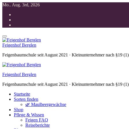
Zum
Mo.. Aug. 3rd, 2026
Inhalt
springen
Feigenhof Berglen
Feigenbaumschule seit August 2021 · Kleinunternehmer nach §19 (1
Feigenhof Berglen
Feigenbaumschule seit August 2021 · Kleinunternehmer nach §19 (1
Startseite
Sorten finden
🌿 Maulbeergewächse
Shop
Pflege & Wissen
Feigen FAQ
Reiseberichte