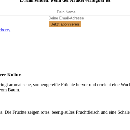
E-Mail senden, wenn der Artikel verfügbar ist
Jetzt abonnieren
wberry
rer Kultur.
gt aromatische, sonnengereifte Früchte hervor und erreicht eine Wuchs
t vom Baum.
 Die Früchte zeigen rotes, beerig-süßes Fruchtfleisch und eine Schale i