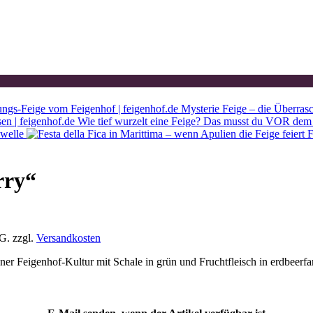
Mysterie Feige – die Überras
Wie tief wurzelt eine Feige? Das musst du VOR dem 
ewelle
F
rry“
tG.
zzgl.
Versandkosten
er Feigenhof-Kultur mit Schale in grün und Fruchtfleisch in erdbeerfar