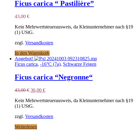
Ficus carica “ Pastilière”
43,00
€
Kein Mehrwertsteuerausweis, da Kleinunternehmer nach §19
(1) UStG.
zzgl.
Versandkosten
In den Warenkorb
Angebot!
Ficus carica
,
-16°C (7a)
,
Schwarze Feigen
Ficus carica “Negronne“
Ursprünglicher
Aktueller
43,00
€
36,00
€
Preis
Preis
Kein Mehrwertsteuerausweis, da Kleinunternehmer nach §19
war:
ist:
(1) UStG.
43,00 €
36,00 €.
zzgl.
Versandkosten
Weiterlesen