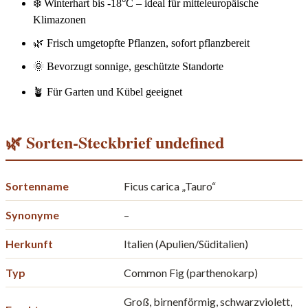
❄️ Winterhart bis -18°C – ideal für mitteleuropäische
Klimazonen
🌿 Frisch umgetopfte Pflanzen, sofort pflanzbereit
🌞 Bevorzugt sonnige, geschützte Standorte
🪴 Für Garten und Kübel geeignet
🌿 Sorten-Steckbrief undefined
Sortenname
Ficus carica „Tauro“
Synonyme
–
Herkunft
Italien (Apulien/Süditalien)
Typ
Common Fig (parthenokarp)
Groß, birnenförmig, schwarzviolett,