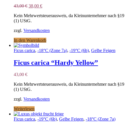
Ursprünglicher
Aktueller
43,00
€
38,00
€
Preis
Preis
Kein Mehrwertsteuerausweis, da Kleinunternehmer nach §19
war:
ist:
(1) UStG.
43,00 €
38,00 €.
zzgl.
Versandkosten
In den Warenkorb
Ficus carica
,
-18°C (Zone 7a)
,
-19°C (6b)
,
Gelbe Feigen
Ficus carica “Hardy Yellow”
43,00
€
Kein Mehrwertsteuerausweis, da Kleinunternehmer nach §19
(1) UStG.
zzgl.
Versandkosten
Weiterlesen
Ficus carica
,
-19°C (6b)
,
Gelbe Feigen
,
-18°C (Zone 7a)