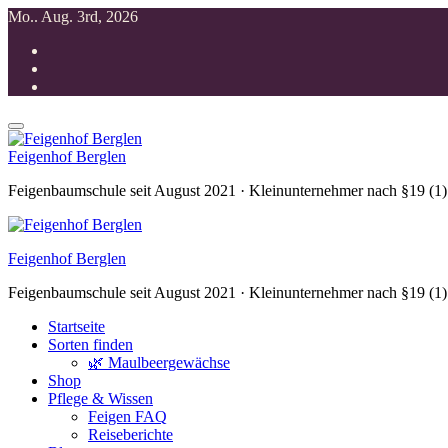
Zum
Mo.. Aug. 3rd, 2026
Inhalt
springen
Feigenhof Berglen
Feigenbaumschule seit August 2021 · Kleinunternehmer nach §19 (1
Feigenhof Berglen
Feigenbaumschule seit August 2021 · Kleinunternehmer nach §19 (1
Startseite
Sorten finden
🌿 Maulbeergewächse
Shop
Pflege & Wissen
Feigen FAQ
Reiseberichte