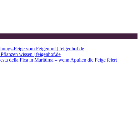
chungs-Feige vom Feigenhof | feigenhof.de
Pflanzen wissen | feigenhof.de
esta della Fica in Marittima – wenn Apulien die Feige feiert