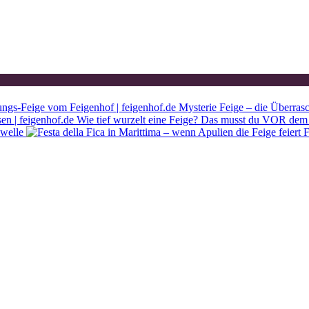
Mysterie Feige – die Überras
Wie tief wurzelt eine Feige? Das musst du VOR dem 
ewelle
F