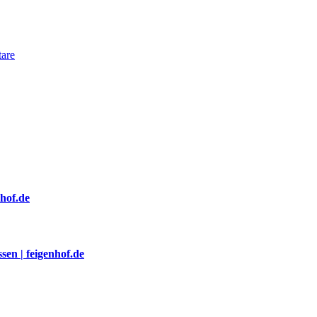
are
nhof.de
sen | feigenhof.de