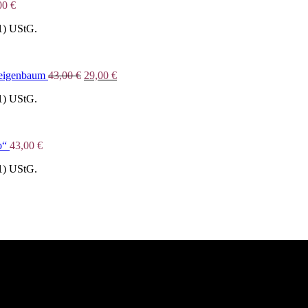
00
€
1) UStG.
Ursprünglicher
Aktueller
Feigenbaum
43,00
€
29,00
€
Preis
Preis
1) UStG.
war:
ist:
43,00 €
29,00 €.
o“
43,00
€
1) UStG.