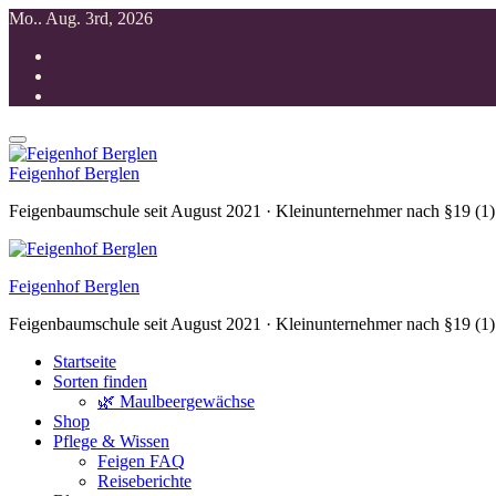
Zum
Mo.. Aug. 3rd, 2026
Inhalt
springen
Feigenhof Berglen
Feigenbaumschule seit August 2021 · Kleinunternehmer nach §19 (1
Feigenhof Berglen
Feigenbaumschule seit August 2021 · Kleinunternehmer nach §19 (1
Startseite
Sorten finden
🌿 Maulbeergewächse
Shop
Pflege & Wissen
Feigen FAQ
Reiseberichte