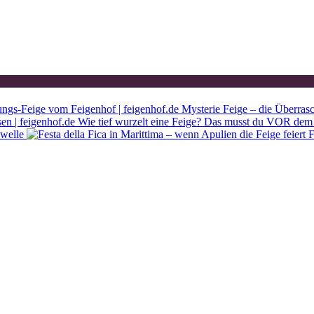
Mysterie Feige – die Überras
Wie tief wurzelt eine Feige? Das musst du VOR dem 
ewelle
F