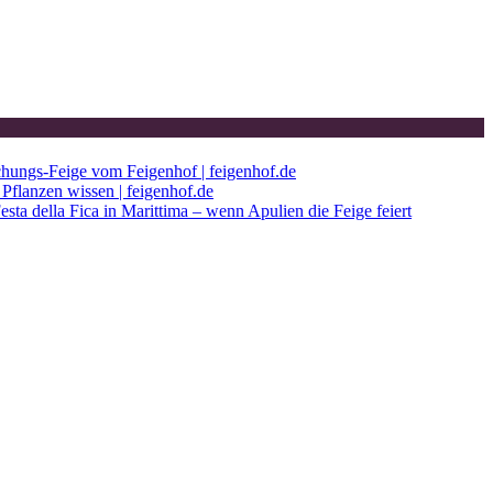
chungs-Feige vom Feigenhof | feigenhof.de
Pflanzen wissen | feigenhof.de
esta della Fica in Marittima – wenn Apulien die Feige feiert