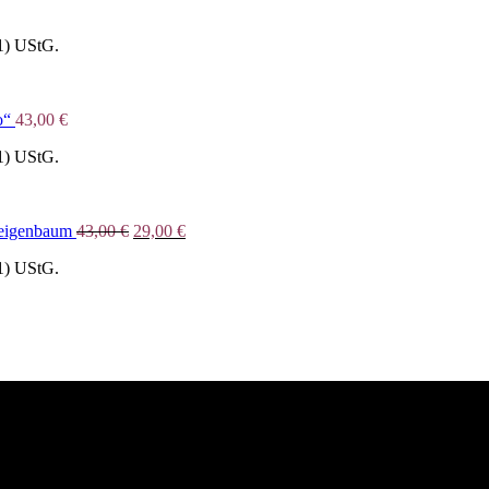
1) UStG.
o“
43,00
€
1) UStG.
Ursprünglicher
Aktueller
Feigenbaum
43,00
€
29,00
€
Preis
Preis
1) UStG.
war:
ist:
43,00 €
29,00 €.