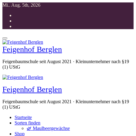
Zum
Mi.. Aug. 5th, 2026
Inhalt
springen
Feigenhof Berglen
Feigenbaumschule seit August 2021 · Kleinunternehmer nach §19
(1) UStG
Feigenhof Berglen
Feigenbaumschule seit August 2021 · Kleinunternehmer nach §19
(1) UStG
Startseite
Sorten finden
🌿 Maulbeergewächse
Shop