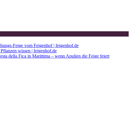
chungs-Feige vom Feigenhof | feigenhof.de
Pflanzen wissen | feigenhof.de
esta della Fica in Marittima – wenn Apulien die Feige feiert