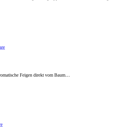
are
 aromatische Feigen direkt vom Baum…
re