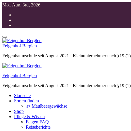
Zum
Mo.. Aug. 3rd, 2026
Inhalt
springen
Feigenhof Berglen
Feigenbaumschule seit August 2021 · Kleinunternehmer nach §19 (1
Feigenhof Berglen
Feigenbaumschule seit August 2021 · Kleinunternehmer nach §19 (1
Startseite
Sorten finden
🌿 Maulbeergewächse
Shop
Pflege & Wissen
Feigen FAQ
Reiseberichte