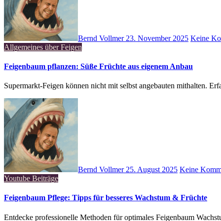
Bernd Vollmer
23. November 2025
Keine Ko
Allgemeines über Feigen
Feigenbaum pflanzen: Süße Früchte aus eigenem Anbau
Supermarkt-Feigen können nicht mit selbst angebauten mithalten. E
Bernd Vollmer
25. August 2025
Keine Komm
Youtube Beiträge
Feigenbaum Pflege: Tipps für besseres Wachstum & Früchte
Entdecke professionelle Methoden für optimales Feigenbaum Wachst