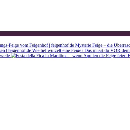
Mysterie Feige – die Überras
Wie tief wurzelt eine Feige? Das musst du VOR dem 
ewelle
F