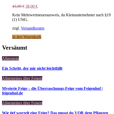
Ursprünglicher
Aktueller
43,00
€
38,00
€
Preis
Preis
Kein Mehrwertsteuerausweis, da Kleinunternehmer nach §19
war:
ist:
(1) UStG.
43,00 €
38,00 €.
zzgl.
Versandkosten
In den Warenkorb
Versäumt
Allgemein
Ein Schritt, der mir nicht leichtfällt
Allgemeines über Feigen
Mysterie Feige – die Überraschungs-Feige vom Feigenhof |
feigenhof.de
Allgemeines über Feigen
Wie tief wurzelt eine Feige? Das musst du VOR dem Pflanzen