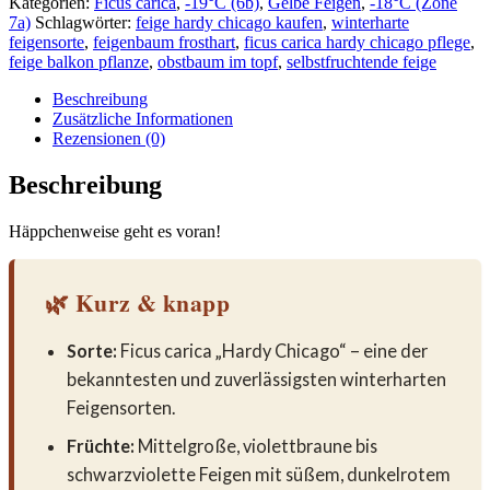
Kategorien:
Ficus carica
,
-19°C (6b)
,
Gelbe Feigen
,
-18°C (Zone
7a)
Schlagwörter:
feige hardy chicago kaufen
,
winterharte
feigensorte
,
feigenbaum frosthart
,
ficus carica hardy chicago pflege
,
feige balkon pflanze
,
obstbaum im topf
,
selbstfruchtende feige
Beschreibung
Zusätzliche Informationen
Rezensionen (0)
Beschreibung
Häppchenweise geht es voran!
🌿 Kurz & knapp
Sorte:
Ficus carica „Hardy Chicago“ – eine der
bekanntesten und zuverlässigsten winterharten
Feigensorten.
Früchte:
Mittelgroße, violettbraune bis
schwarzviolette Feigen mit süßem, dunkelrotem