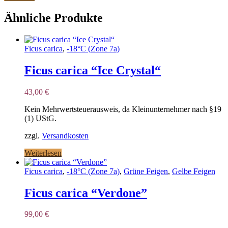
Ähnliche Produkte
Ficus carica
,
-18°C (Zone 7a)
Ficus carica “Ice Crystal“
43,00
€
Kein Mehrwertsteuerausweis, da Kleinunternehmer nach §19
(1) UStG.
zzgl.
Versandkosten
Weiterlesen
Ficus carica
,
-18°C (Zone 7a)
,
Grüne Feigen
,
Gelbe Feigen
Ficus carica “Verdone”
99,00
€