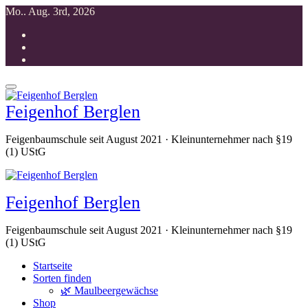
Zum
Mo.. Aug. 3rd, 2026
Inhalt
springen
Feigenhof Berglen
Feigenbaumschule seit August 2021 · Kleinunternehmer nach §19
(1) UStG
Feigenhof Berglen
Feigenbaumschule seit August 2021 · Kleinunternehmer nach §19
(1) UStG
Startseite
Sorten finden
🌿 Maulbeergewächse
Shop