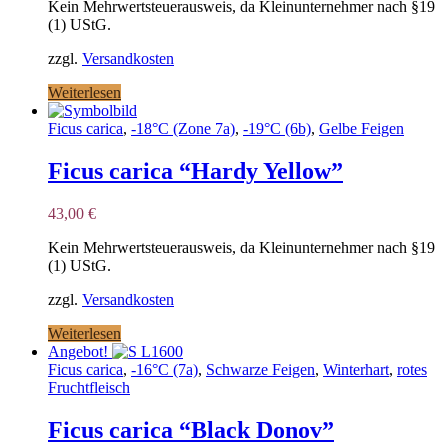
Kein Mehrwertsteuerausweis, da Kleinunternehmer nach §19
(1) UStG.
zzgl.
Versandkosten
Weiterlesen
Ficus carica
,
-18°C (Zone 7a)
,
-19°C (6b)
,
Gelbe Feigen
Ficus carica “Hardy Yellow”
43,00
€
Kein Mehrwertsteuerausweis, da Kleinunternehmer nach §19
(1) UStG.
zzgl.
Versandkosten
Weiterlesen
Angebot!
Ficus carica
,
-16°C (7a)
,
Schwarze Feigen
,
Winterhart
,
rotes
Fruchtfleisch
Ficus carica “Black Donov”