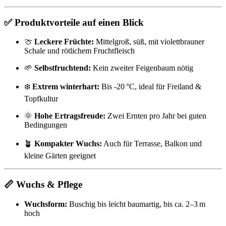
✅
Produktvorteile auf einen Blick
🍈
Leckere Früchte:
Mittelgroß, süß, mit violettbrauner
Schale und rötlichem Fruchtfleisch
🌱
Selbstfruchtend:
Kein zweiter Feigenbaum nötig
❄️
Extrem winterhart:
Bis -20 °C, ideal für Freiland &
Topfkultur
🌞
Hohe Ertragsfreude:
Zwei Ernten pro Jahr bei guten
Bedingungen
🪴
Kompakter Wuchs:
Auch für Terrasse, Balkon und
kleine Gärten geeignet
📏
Wuchs & Pflege
Wuchsform:
Buschig bis leicht baumartig, bis ca. 2–3 m
hoch