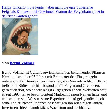
Beitragsnavigation
Hardy Chicago: gute Feige – aber nicht die eine Superfeige
Feige als Klimawandel-Gewinner: Warum der Feigenbaum jetzt in
deutsche Gärten gehört
Von
Bernd Vollmer
Bernd Vollmer ist Gartenbauwissenschaftler, bekennender Pflanzen-
Nerd und seit über 25 Jahren mit Erde unter den Fingernägeln
unterwegs. Er interessiert sich für alles, was Wurzeln schlägt, Blätter
treibt oder Blüten macht – besonders für Feigen und Orchideen,
gern auch dort, wo andere längst aufgegeben haben. Webseiten baut
er seit 1998, lange bevor Content Marketing einen Namen hatte, und
teilt seitdem sein Wissen, seine Experimente und gelegentlich auch
seine Fehler. Neben Pflanzen beschäftigen ihn seit einigen Jahren
Investment-Ideen, langfristiges Wachstum und nachhaltige