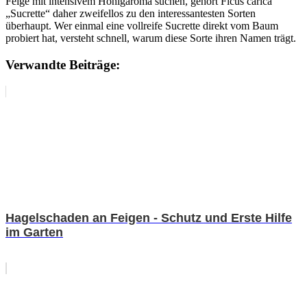
Feige mit intensivem Honigaroma suchen, gehört Ficus carica
„Sucrette“ daher zweifellos zu den interessantesten Sorten
überhaupt. Wer einmal eine vollreife Sucrette direkt vom Baum
probiert hat, versteht schnell, warum diese Sorte ihren Namen trägt.
Verwandte Beiträge:
Hagelschaden an Feigen - Schutz und Erste Hilfe
im Garten