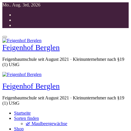
Zum
Mo.. Aug. 3rd, 2026
Inhalt
springen
Feigenhof Berglen
Feigenbaumschule seit August 2021 · Kleinunternehmer nach §19
(1) UStG
Feigenhof Berglen
Feigenbaumschule seit August 2021 · Kleinunternehmer nach §19
(1) UStG
Startseite
Sorten finden
🌿 Maulbeergewächse
Shop