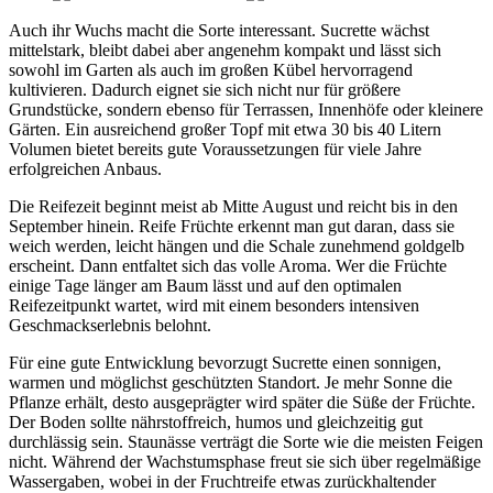
Auch ihr Wuchs macht die Sorte interessant. Sucrette wächst
mittelstark, bleibt dabei aber angenehm kompakt und lässt sich
sowohl im Garten als auch im großen Kübel hervorragend
kultivieren. Dadurch eignet sie sich nicht nur für größere
Grundstücke, sondern ebenso für Terrassen, Innenhöfe oder kleinere
Gärten. Ein ausreichend großer Topf mit etwa 30 bis 40 Litern
Volumen bietet bereits gute Voraussetzungen für viele Jahre
erfolgreichen Anbaus.
Die Reifezeit beginnt meist ab Mitte August und reicht bis in den
September hinein. Reife Früchte erkennt man gut daran, dass sie
weich werden, leicht hängen und die Schale zunehmend goldgelb
erscheint. Dann entfaltet sich das volle Aroma. Wer die Früchte
einige Tage länger am Baum lässt und auf den optimalen
Reifezeitpunkt wartet, wird mit einem besonders intensiven
Geschmackserlebnis belohnt.
Für eine gute Entwicklung bevorzugt Sucrette einen sonnigen,
warmen und möglichst geschützten Standort. Je mehr Sonne die
Pflanze erhält, desto ausgeprägter wird später die Süße der Früchte.
Der Boden sollte nährstoffreich, humos und gleichzeitig gut
durchlässig sein. Staunässe verträgt die Sorte wie die meisten Feigen
nicht. Während der Wachstumsphase freut sie sich über regelmäßige
Wassergaben, wobei in der Fruchtreife etwas zurückhaltender