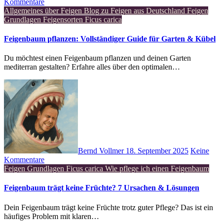
Kommentare
Allgemeines über Feigen
Blog zu Feigen aus Deutschland
Feigen
Grundlagen
Feigensorten
Ficus carica
Feigenbaum pflanzen: Vollständiger Guide für Garten & Kübel
Du möchtest einen Feigenbaum pflanzen und deinen Garten
mediterran gestalten? Erfahre alles über den optimalen…
Bernd Vollmer
18. September 2025
Keine
Kommentare
Feigen Grundlagen
Ficus carica
Wie pflege ich einen Feigenbaum
Feigenbaum trägt keine Früchte? 7 Ursachen & Lösungen
Dein Feigenbaum trägt keine Früchte trotz guter Pflege? Das ist ein
häufiges Problem mit klaren…