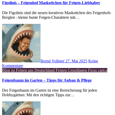
Figolinis – Feigenhof Maskottchen für Feigen-Liebhaber
Die Figolinis sind die neuen kreativen Maskottchen des Feigenhofs
Berglen - kleine bunte Feigen-Charaktere mit…
Bernd Vollmer
27. Mai 2025
Keine
Kommentare
Blog zu Feigen aus Deutschland
Feigen Grundlagen
Ficus carica
Feigenbaum im Garten – Tipps für Anbau & Pflege
Der Feigenbaum im Garten ist eine Bereicherung für jeden
Hobbygärtner. Mit den richtigen Tipps zur…