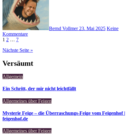
Bernd Vollmer
23. Mai 2025
Keine
Kommentare
Seitennummerierung
1
2
…
7
der
Nächste Seite »
Beiträge
Versäumt
Allgemein
Ein Schritt, der mir nicht leichtfällt
Allgemeines über Feigen
Mysterie Feige – die Überraschungs-Feige vom Feigenhof |
feigenhof.de
Allgemeines über Feigen