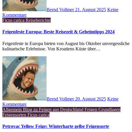
Bernd Vollmer
21. August 2025
Keine
Kommentare
Ficus carica
Reiseberichte
Feigenfeste Europa: Beste Reisezeit & Geheimtipps 2024
Feigenfeste in Europa bieten von August bis Oktober unvergessliche
kulinarische Erlebnisse. Von Kroatiens Küste über…
Bernd Vollmer
20. August 2025
Keine
Kommentare
Allgemein
Blog zu Feigen aus Deutschland
Feigen Grundlagen
Feigensorten
Ficus carica
Petrovac Yellow Feige: Winterharte gelbe Feigensorte