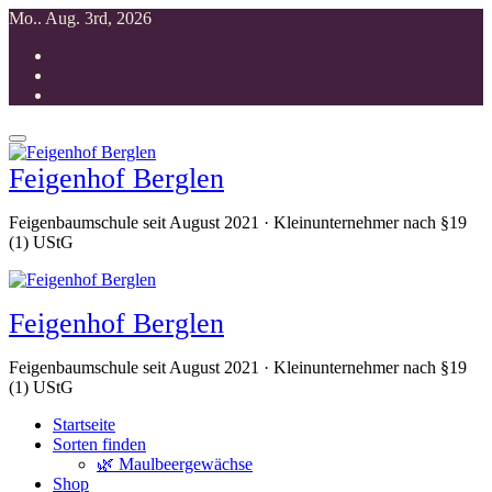
Zum
Mo.. Aug. 3rd, 2026
Inhalt
springen
Feigenhof Berglen
Feigenbaumschule seit August 2021 · Kleinunternehmer nach §19
(1) UStG
Feigenhof Berglen
Feigenbaumschule seit August 2021 · Kleinunternehmer nach §19
(1) UStG
Startseite
Sorten finden
🌿 Maulbeergewächse
Shop