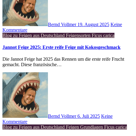
Bernd Vollmer
19. August 2025
Keine
Kommentare
Blog zu Feigen aus Deutschland
Feigensorten
Ficus carica
Jannot Feige 2025: Erste reife Feige mit Kokosgeschmack
Die Jannot Feige hat 2025 das Rennen um die erste reife Frucht
gemacht. Diese französische…
Bernd Vollmer
6. Juli 2025
Keine
Kommentare
Blog zu Feigen aus Deutschland
Feigen Grundlagen
Ficus carica