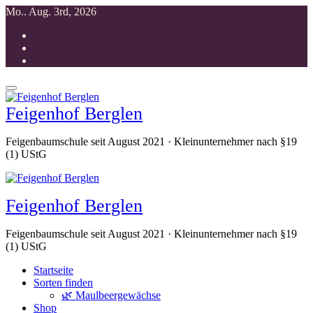
Zum
Mo.. Aug. 3rd, 2026
Inhalt
springen
Feigenhof Berglen
Feigenbaumschule seit August 2021 · Kleinunternehmer nach §19
(1) UStG
Feigenhof Berglen
Feigenbaumschule seit August 2021 · Kleinunternehmer nach §19
(1) UStG
Startseite
Sorten finden
🌿 Maulbeergewächse
Shop