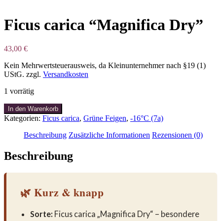
Ficus carica “Magnifica Dry”
43,00
€
Kein Mehrwertsteuerausweis, da Kleinunternehmer nach §19 (1)
UStG.
zzgl.
Versandkosten
1 vorrätig
Ficus
In den Warenkorb
carica
Kategorien:
Ficus carica
,
Grüne Feigen
,
-16°C (7a)
“Magnifica
Dry”
Beschreibung
Zusätzliche Informationen
Rezensionen (0)
Menge
Beschreibung
🌿 Kurz & knapp
Sorte:
Ficus carica „Magnifica Dry“ – besondere