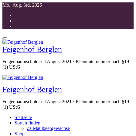
Zum
Mo.. Aug. 3rd, 2026
Inhalt
springen
Feigenhof Berglen
Feigenbaumschule seit August 2021 · Kleinunternehmer nach §19
(1) UStG
Feigenhof Berglen
Feigenbaumschule seit August 2021 · Kleinunternehmer nach §19
(1) UStG
Startseite
Sorten finden
🌿 Maulbeergewächse
Shop