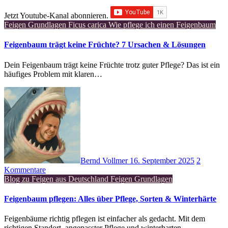
Jetzt Youtube-Kanal abonnieren.
Feigen Grundlagen
Ficus carica
Wie pflege ich einen Feigenbaum
Feigenbaum trägt keine Früchte? 7 Ursachen & Lösungen
Dein Feigenbaum trägt keine Früchte trotz guter Pflege? Das ist ein
häufiges Problem mit klaren…
Bernd Vollmer
16. September 2025
2
Kommentare
Blog zu Feigen aus Deutschland
Feigen Grundlagen
Feigenbaum pflegen: Alles über Pflege, Sorten & Winterhärte
Feigenbäume richtig pflegen ist einfacher als gedacht. Mit dem
richtigen Standort, angepasster Pflege und winterharten…