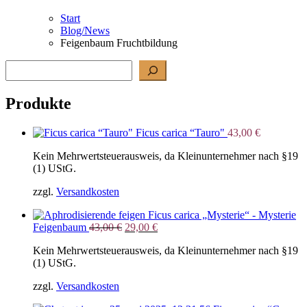
Start
Blog/News
Feigenbaum Fruchtbildung
Suchen
Produkte
Ficus carica “Tauro"
43,00
€
Kein Mehrwertsteuerausweis, da Kleinunternehmer nach §19
(1) UStG.
zzgl.
Versandkosten
Ficus carica „Mysterie“ - Mysterie
Ursprünglicher
Aktueller
Feigenbaum
43,00
€
29,00
€
Preis
Preis
Kein Mehrwertsteuerausweis, da Kleinunternehmer nach §19
war:
ist:
(1) UStG.
43,00 €
29,00 €.
zzgl.
Versandkosten