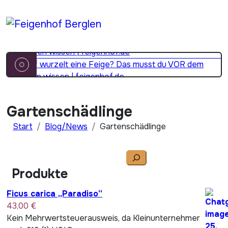
Zum
Mysterie Feige – die Überraschungs-Feige vom Feigenhof
Inhalt
feigenhof.de
springen
Wie tief wurzelt eine Feige? Das musst du VOR dem
Pflanzen wissen | feigenhof.de
Warten auf das
Ende der Hitzewelle
Gartenschädlinge
Start
Blog/News
Gartenschädlinge
Festa della Fica in Marittima – wenn Apulien die Feige
feiert
Suchen
Produkte
Ficus carica „Paradiso“
43,00
€
Kein Mehrwertsteuerausweis, da Kleinunternehmer