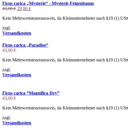
Ficus carica „Mysterie“ - Mysterie Feigenbaum
Ursprünglicher
Aktueller
43,00
€
29,00
€
Preis
Preis
Kein Mehrwertsteuerausweis, da Kleinunternehmer nach §19 (1) US
war:
ist:
43,00 €
29,00 €.
zzgl.
Versandkosten
Ficus carica „Paradiso“
43,00
€
Kein Mehrwertsteuerausweis, da Kleinunternehmer nach §19 (1) US
zzgl.
Versandkosten
Ficus carica “Magnifica Dry”
43,00
€
Kein Mehrwertsteuerausweis, da Kleinunternehmer nach §19 (1) US
zzgl.
Versandkosten