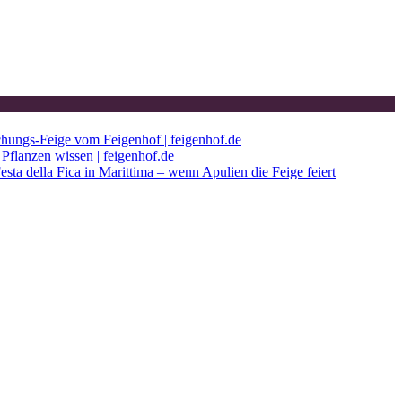
chungs-Feige vom Feigenhof | feigenhof.de
Pflanzen wissen | feigenhof.de
esta della Fica in Marittima – wenn Apulien die Feige feiert