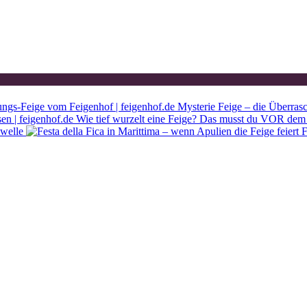
Mysterie Feige – die Überras
Wie tief wurzelt eine Feige? Das musst du VOR dem 
ewelle
F