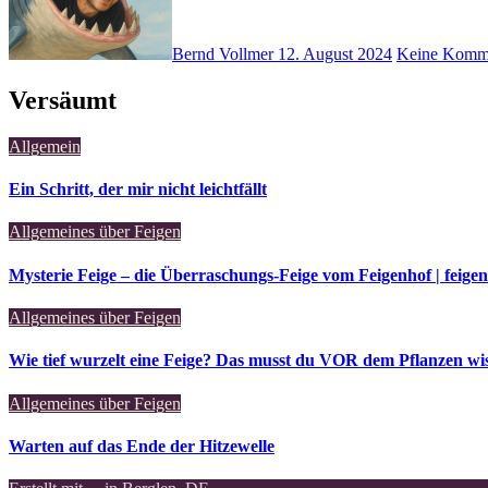
Bernd Vollmer
12. August 2024
Keine Komm
Versäumt
Allgemein
Ein Schritt, der mir nicht leichtfällt
Allgemeines über Feigen
Mysterie Feige – die Überraschungs-Feige vom Feigenhof | feige
Allgemeines über Feigen
Wie tief wurzelt eine Feige? Das musst du VOR dem Pflanzen wis
Allgemeines über Feigen
Warten auf das Ende der Hitzewelle