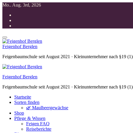
Zum
Mo.. Aug. 3rd, 2026
Inhalt
springen
Feigenhof Berglen
Feigenbaumschule seit August 2021 · Kleinunternehmer nach §19 (1
Feigenhof Berglen
Feigenbaumschule seit August 2021 · Kleinunternehmer nach §19 (1
Startseite
Sorten finden
🌿 Maulbeergewächse
Shop
Pflege & Wissen
Feigen FAQ
Reiseberichte