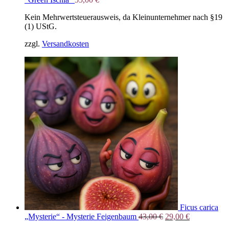
Kein Mehrwertsteuerausweis, da Kleinunternehmer nach §19
(1) UStG.
zzgl.
Versandkosten
Ficus carica
Ursprünglicher
Aktueller
„Mysterie“ - Mysterie Feigenbaum
43,00
€
29,00
€
Preis
Preis