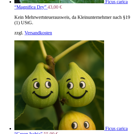
Ficus carica
“Magnifica Dry”
43,00
€
Kein Mehrwertsteuerausweis, da Kleinunternehmer nach §19
(1) UStG.
zzgl.
Versandkosten
Ficus carica
“Green Ischia”
55,00
€