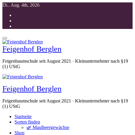
Zum
Di.. Aug. 4th, 2026
Inhalt
springen
Feigenhof Berglen
Feigenbaumschule seit August 2021 · Kleinunternehmer nach §19
(1) UStG
Feigenhof Berglen
Feigenbaumschule seit August 2021 · Kleinunternehmer nach §19
(1) UStG
Startseite
Sorten finden
🌿 Maulbeergewächse
Shop