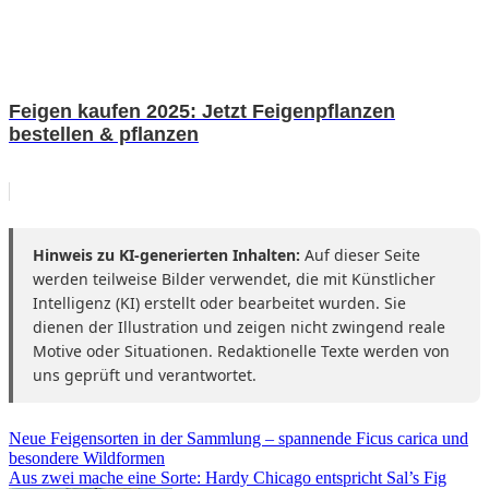
Feigen kaufen 2025: Jetzt Feigenpflanzen
bestellen & pflanzen
Hinweis zu KI-generierten Inhalten:
Auf dieser Seite
werden teilweise Bilder verwendet, die mit Künstlicher
Intelligenz (KI) erstellt oder bearbeitet wurden. Sie
dienen der Illustration und zeigen nicht zwingend reale
Motive oder Situationen. Redaktionelle Texte werden von
uns geprüft und verantwortet.
Beitragsnavigation
Neue Feigensorten in der Sammlung – spannende Ficus carica und
besondere Wildformen
Aus zwei mache eine Sorte: Hardy Chicago entspricht Sal’s Fig